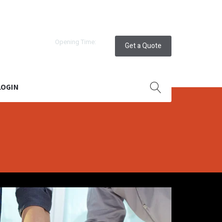
Opening Time:
Get a Quote
co.in
10:30
LOGIN