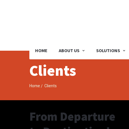
سيلك روتس انترنتنال
|
SILK ROUTES INTERNATIONAL CO.
HOME
ABOUT US
SOLUTIONS
Clients
Home
Clients
From Departure