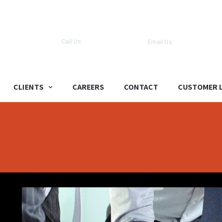
LLC
Call Us:
Email Us:
support.oman@tracer.
+968 93216605
CLIENTS
CAREERS
CONTACT
CUSTOMER 